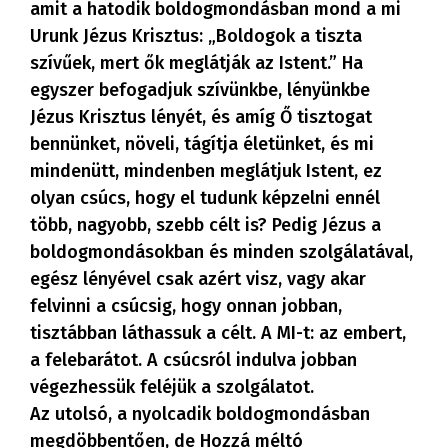
amit a hatodik boldogmondásban mond a mi
Urunk Jézus Krisztus: „Boldogok a tiszta
szívűek, mert ők meglátják az Istent.” Ha
egyszer befogadjuk szívünkbe, lényünkbe
Jézus Krisztus lényét, és amíg Ő tisztogat
bennünket, növeli, tágítja életünket, és mi
mindenütt, mindenben meglátjuk Istent, ez
olyan csúcs, hogy el tudunk képzelni ennél
több, nagyobb, szebb célt is? Pedig Jézus a
boldogmondásokban és minden szolgálatával,
egész lényével csak azért visz, vagy akar
felvinni a csúcsig, hogy onnan jobban,
tisztábban láthassuk a célt. A MI-t: az embert,
a felebarátot. A csúcsról indulva jobban
végezhessük feléjük a szolgálatot.
Az utolsó, a nyolcadik boldogmondásban
megdöbbentően, de Hozzá méltó