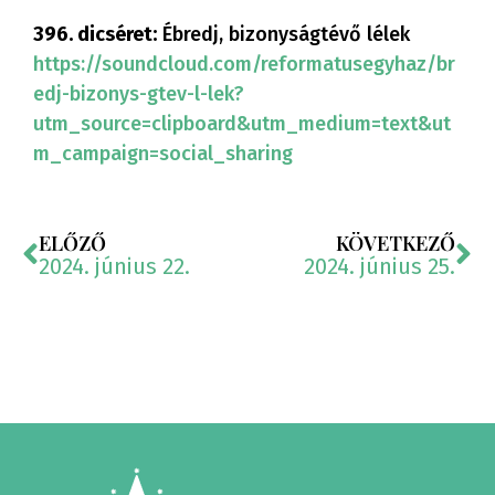
396. dicséret:
Ébredj, bizonyságtévő lélek
https://soundcloud.com/reformatusegyhaz/br
edj-bizonys-gtev-l-lek?
utm_source=clipboard&utm_medium=text&ut
m_campaign=social_sharing
ELŐZŐ
KÖVETKEZŐ
2024. június 22.
2024. június 25.