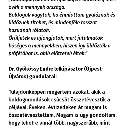
övék a mennyek országa.
Boldogok vagytok, ha énmiattam gyaláznak és
üldöznek titeket, és mindenféle rosszat
hazudnak rólatok.
Örüljetek és ujjongjatok, mert jutalmatok
bőséges a mennyekben, hiszen így üldözték a
prófétákat is, akik előttetek éltek.”
Dr. Gyökössy Endre lelkipásztor (Újpest-
Újváros) gondolatai:
Tulajdonképpen megértem azokat, akik a
boldogmondások csúcsát összetévesztik a
céljával. Éveken, évtizedeken át magam is
összetévesztettem. Magam is úgy gondoltam,
hogy lehet-e annál több, nagyszerűbb, mint