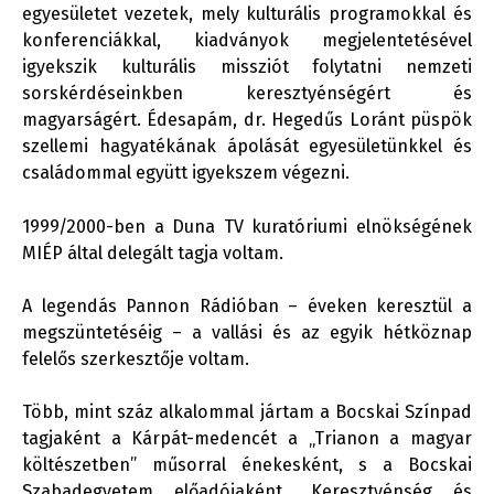
egyesületet vezetek, mely kulturális programokkal és
konferenciákkal, kiadványok megjelentetésével
igyekszik kulturális missziót folytatni nemzeti
sorskérdéseinkben keresztyénségért és
magyarságért. Édesapám, dr. Hegedűs Loránt püspök
szellemi hagyatékának ápolását egyesületünkkel és
családommal együtt igyekszem végezni.
1999/2000-ben a Duna TV kuratóriumi elnökségének
MIÉP által delegált tagja voltam.
A legendás Pannon Rádióban – éveken keresztül a
megszüntetéséig – a vallási és az egyik hétköznap
felelős szerkesztője voltam.
Több, mint száz alkalommal jártam a Bocskai Színpad
tagjaként a Kárpát-medencét a „Trianon a magyar
költészetben” műsorral énekesként, s a Bocskai
Szabadegyetem előadójaként „Keresztyénség és