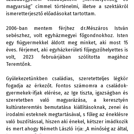
magyarság” címmel történelmi, illetve a szektákról
ismeretterjesztő előadásokat tartottam.
2006-ban mentem férjhez dr.Mészáros István
sebészhez, volt egyházmegyei főgondnokhoz. Isten
egy fiúgyermekkel áldott meg minket, aki most 15
éves. Férjemet, aki egyházkerületi főjegyzőhelyettes is
volt, 2023 februárjában szólította magához
Teremtőnk.
Gyülekezetünkben családias, szeretetteljes légkör
fogadja az érkezőt. Fontos számomra a családok-
gyermekek-ifjak elérése, az Ige tiszta, igazságban és
szeretetben való magyarázása, a keresztyén
kultúrateremtés bemutatása kiállításoknak, zenei és
irodalmi esteknek megtartásával, s főleg az éneklésre
való buzdítással, hiszen aki énekel, kétszer imádkozik
és mert ahogy Németh László írja: „A minőség az által,