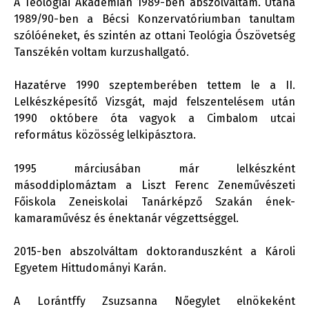
A Teológiai Akadémián 1989-ben abszolváltam. Utána
1989/90-ben a Bécsi Konzervatóriumban tanultam
szólóéneket, és szintén az ottani Teológia Ószövetség
Tanszékén voltam kurzushallgató.
Hazatérve 1990 szeptemberében tettem le a II.
Lelkészképesítő Vizsgát, majd felszentelésem után
1990 októbere óta vagyok a Cimbalom utcai
református közösség lelkipásztora.
1995 márciusában már lelkészként
másoddiplomáztam a Liszt Ferenc Zeneművészeti
Főiskola Zeneiskolai Tanárképző Szakán ének-
kamaraművész és énektanár végzettséggel.
2015-ben abszolváltam doktoranduszként a Károli
Egyetem Hittudományi Karán.
A Lorántffy Zsuzsanna Nőegylet elnökeként