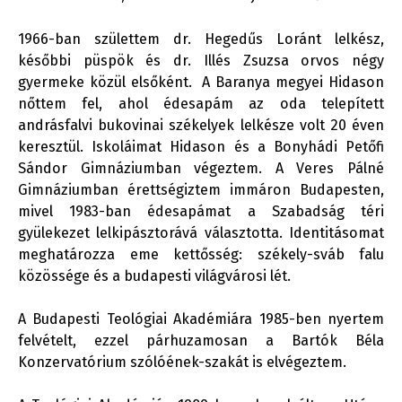
1966-ban születtem dr. Hegedűs Loránt lelkész,
későbbi püspök és dr. Illés Zsuzsa orvos négy
gyermeke közül elsőként. A Baranya megyei Hidason
nőttem fel, ahol édesapám az oda telepített
andrásfalvi bukovinai székelyek lelkésze volt 20 éven
keresztül. Iskoláimat Hidason és a Bonyhádi Petőfi
Sándor Gimnáziumban végeztem. A Veres Pálné
Gimnáziumban érettségiztem immáron Budapesten,
mivel 1983-ban édesapámat a Szabadság téri
gyülekezet lelkipásztorává választotta. Identitásomat
meghatározza eme kettősség: székely-sváb falu
közössége és a budapesti világvárosi lét.
A Budapesti Teológiai Akadémiára 1985-ben nyertem
felvételt, ezzel párhuzamosan a Bartók Béla
Konzervatórium szólóének-szakát is elvégeztem.