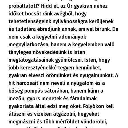
próbáltatott? Hidd el, az Úr gyakran nehéz
időket bocsát ránk avégből, hogy
tehetetlenségeink nyilvánosságra kerüljenek
és tudatára ébredjünk annak, amivel bírunk. De
nem csak a kegyelmi adományok
megnyilatkozása, hanem a kegyelemben való
tényleges növekedésünk is Isten
meglátogatásainak gyümölcsei. Isten, hogy
jobb keresztyénekké tegyen bennünket,
gyakran elveszi örömünket és nyugalmunkat. A
hit harcosait nem neveli a nyugalom és a
bőség pompás sátorában, hanem künn a
mezőn, gyors menetek és fáradalmak
gyakorlata által edzi meg őket. Folyókon kell
átúszni és vizeken átgázolni, hegyeket
megmászni és több mérföldet vándorolni,