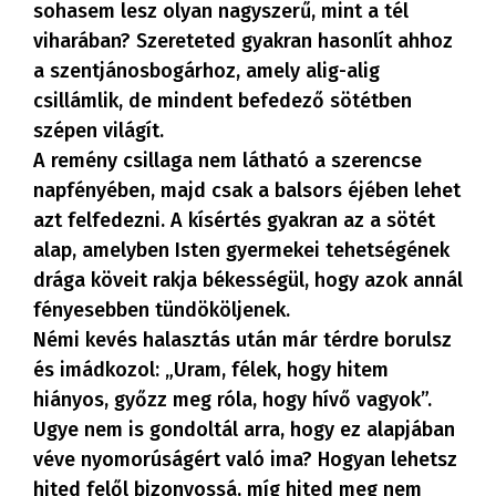
sohasem lesz olyan nagyszerű, mint a tél
viharában? Szereteted gyakran hasonlít ahhoz
a szentjánosbogárhoz, amely alig-alig
csillámlik, de mindent befedező sötétben
szépen világít.
A remény csillaga nem látható a szerencse
napfényében, majd csak a balsors éjében lehet
azt felfedezni. A kísértés gyakran az a sötét
alap, amelyben Isten gyermekei tehetségének
drága köveit rakja békességül, hogy azok annál
fényesebben tündököljenek.
Némi kevés halasztás után már térdre borulsz
és imádkozol: „Uram, félek, hogy hitem
hiányos, győzz meg róla, hogy hívő vagyok”.
Ugye nem is gondoltál arra, hogy ez alapjában
véve nyomorúságért való ima? Hogyan lehetsz
hited felől bizonyossá, míg hited meg nem