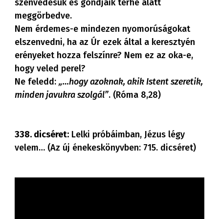
szenvedésük és gondjaik terhe alatt
meggörbedve.
Nem érdemes-e mindezen nyomorúságokat
elszenvedni, ha az Úr ezek által a keresztyén
erényeket hozza felszínre? Nem ez az oka-e,
hogy veled perel?
Ne feledd:
„…hogy azoknak, akik Istent szeretik,
minden javukra szolgál”
. (Róma 8,28)
338. dicséret:
Lelki próbáimban, Jézus légy
velem… (Az új énekeskönyvben: 715. dicséret)