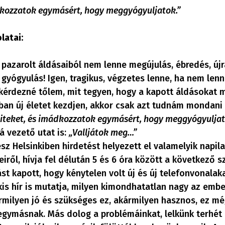
dkozzatok egymásért, hogy meggyógyuljatok.”
latai:
k pazarolt áldásaiból nem lenne megújulás, ébredés, új
 gyógyulás! Igen, tragikus, végzetes lenne, ha nem lenn
érdezné tőlem, mit tegyen, hogy a kapott áldásokat m
ban új életet kezdjen, akkor csak azt tudnám mondani
iteket, és imádkozzatok egymásért, hogy meggyógyuljat
zá vezető utat is:
„Valljátok meg…”
ész Helsinkiben hirdetést helyezett el valamelyik napi
eiről, hívja fel délután 5 és 6 óra között a következő 
 kapott, hogy kénytelen volt új és új telefonvonalakat
kis hír is mutatja, milyen kimondhatatlan nagy az ember
rmilyen jó és szükséges ez, akármilyen hasznos, ez mé
egymásnak. Más dolog a problémáinkat, lelkünk terhét 