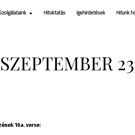
Szolgálataink
Hitoktatás
Igehirdetések
Hitünk h
. SZEPTEMBER 23
zének 16a. verse: