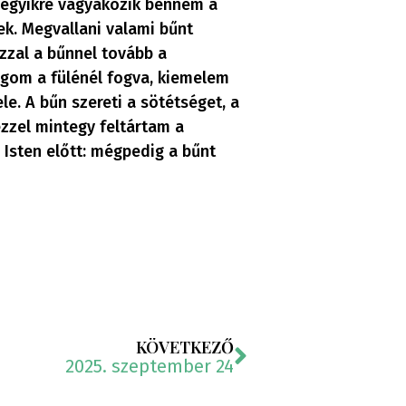
z egyikre vágyakozik bennem a
ek. Megvallani valami bűnt
azzal a bűnnel tovább a
gom a fülénél fogva, kiemelem
le. A bűn szereti a sötétséget, a
ezzel mintegy feltártam a
 Isten előtt: mégpedig a bűnt
KÖVETKEZŐ
2025. szeptember 24