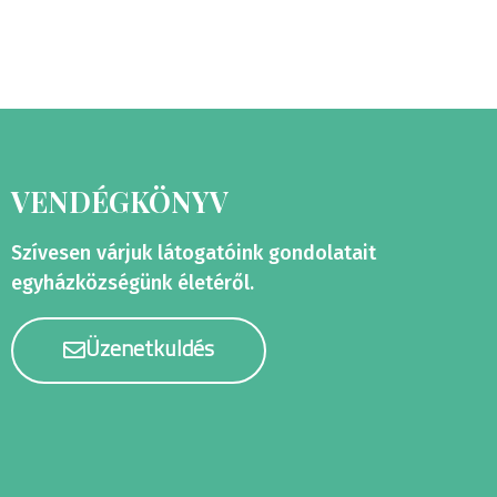
VENDÉGKÖNYV
Szívesen várjuk látogatóink gondolatait
egyházközségünk életéről.
Üzenetküldés