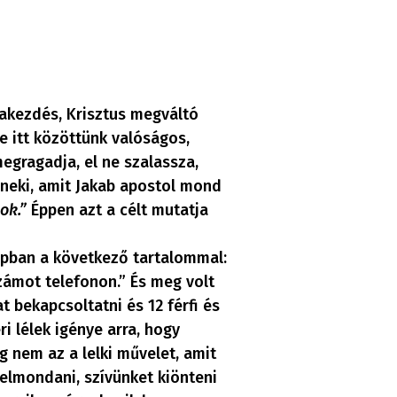
rakezdés, Krisztus megváltó
e itt közöttünk valóságos,
egragadja, el ne szalassza,
 neki, amit Jakab apostol mond
ok.”
Éppen azt a célt mutatja
lapban a következő tartalommal:
számot telefonon.” És meg volt
 bekapcsoltatni és 12 férfi és
i lélek igénye arra, hogy
g nem az a lelki művelet, amit
elmondani, szívünket kiönteni