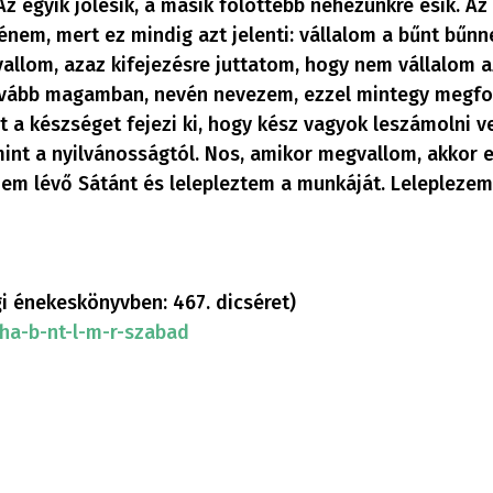
Az egyik jólesik, a másik fölöttébb nehezünkre esik. A
 énem, mert ez mindig azt jelenti: vállalom a bűnt bűnn
vallom, azaz kifejezésre juttatom, hogy nem vállalom 
ovább magamban, nevén nevezem, ezzel mintegy megfo
 a készséget fejezi ki, hogy kész vagyok leszámolni ve
mint a nyilvánosságtól. Nos, amikor megvallom, akkor 
nem lévő Sátánt és lelepleztem a munkáját. Leleplezem
gi énekeskönyvben: 467. dicséret)
ha-b-nt-l-m-r-szabad