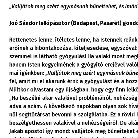
„Valljátok meg azért egymásnak bűneiteket, és imá
Joó Sándor lelkipásztor (Budapest, Pasarét) gondo
Rettenetes lenne, ítéletes lenne, ha Istennek reán
erőinek a kibontakozása, kiteljesedése, egyszóval:
szemmel is látható gyógyulás! Ha valaki most megk
hanem Isten kegyelmének a gyógyító erejével való
mai igénkben:
„Valljátok meg azért egymásnak bűne
fel, amit mi el akarunk érni: a gyógyulást és a hoz
Múltkor olvastam egy újságban, hogy egy finn lelk
„Ha beszélni akar valakivel problémáiról, nehézség
adva a szám. A következő napokban olyan sok hívást
női segítőtársat bevonni a szolgálatba. Ez a rövid 
beszélgethessen valakivel a nehézségeiről. De aká
Jakab apostol így mond: valljátok meg bűneiteket 