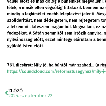
valaki előtt és más dolog a bűneinket megvallani. 
lélek, a másik ellen végsőkig tiltakozik bennem az
mindig a legkíméletlenebb leleplezést jelenti. Meg
szolidaritást, nem dédelgetem, nem rejtegetem t
a lelkemből, kiteszem magamból. Megvallani, ez azt
fedezéket. A Sátán semmitől sem irtózik annyira, 
nyilvánosság előtt, ezzel mintegy elárultam a ben
gyűlölő Isten előtt.
761. dicséret:
Mily jó, ha bűntől már szabad… (a ré
https://soundcloud.com/reformatusegyhaz/mily-j-
ELŐZŐ
2025. szeptember 22