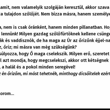
lamit, nem valamelyik szolgáján keresztül, akkor szava
zza tulajdon szőlőjét. Nem bízza másra, hanem személye
 nem is csak óránként, hanem minden pillanatban. Ho
 lennünk! Milyen gazdag szőlőfürtöknek kellene csüng
kák és vaddisznók, de ha maga az Úr az őrizőnk éjjel-n
z, őriz; mi másra van még szükségünk?
súlyozza, hogy Ő maga cselekszik. Milyen erő, szeretet
ől azt mondja, hogy megcselekszi, akkor ott kétségnek 
, a halál és a pokol minden seregével!
 én őrizőm, mi mást tehetnék, minthogy dicsőítelek ezér
ztorom…