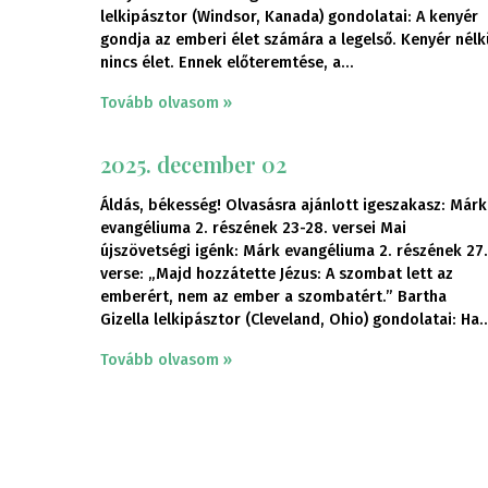
lelkipásztor (Windsor, Kanada) gondolatai: A kenyér
gondja az emberi élet számára a legelső. Kenyér nélk
nincs élet. Ennek előteremtése, a
Tovább olvasom »
2025. december 02
Áldás, békesség! Olvasásra ajánlott igeszakasz: Márk
evangéliuma 2. részének 23-28. versei Mai
újszövetségi igénk: Márk evangéliuma 2. részének 27.
verse: „Majd hozzátette Jézus: A szombat lett az
emberért, nem az ember a szombatért.” Bartha
Gizella lelkipásztor (Cleveland, Ohio) gondolatai: Ha
Tovább olvasom »