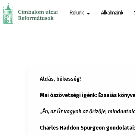
Rólunk
Alkalmaink
Áldás, békesség!
Mai ószövetségi igénk: Ézsaiás könyve 
„Én, az Úr vagyok az őrizője, minduntal
Charles Haddon Spurgeon gondolatai: