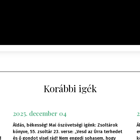
Korábbi igék
2025. december 04
2
Áldás, békesség! Mai ószövetségi igénk: Zsoltárok
Á
könyve, 55. zsoltár 23. verse: „Vesd az Úrra terhedet
e
d
és ő gondot visel rád! Nem engedi sohasem, hogy
k