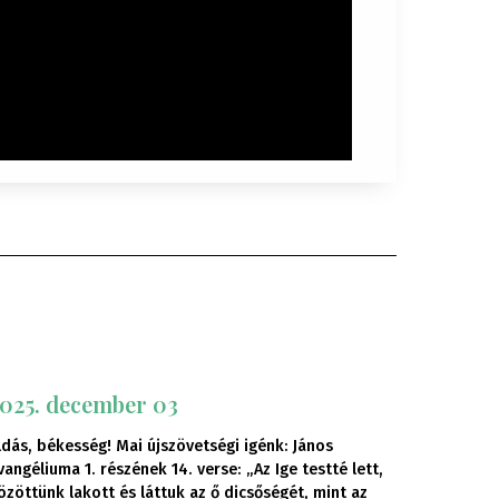
025. december 03
ldás, békesség! Mai újszövetségi igénk: János
vangéliuma 1. részének 14. verse: „Az Ige testté lett,
özöttünk lakott és láttuk az ő dicsőségét, mint az