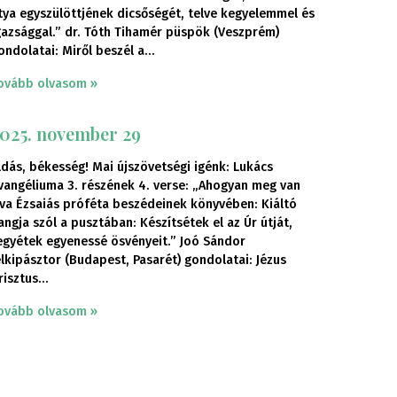
tya egyszülöttjének dicsőségét, telve kegyelemmel és
gazsággal.” dr. Tóth Tihamér püspök (Veszprém)
ondolatai: Miről beszél a
ovább olvasom »
025. november 29
ldás, békesség! Mai újszövetségi igénk: Lukács
vangéliuma 3. részének 4. verse: „Ahogyan meg van
rva Ézsaiás próféta beszédeinek könyvében: Kiáltó
angja szól a pusztában: Készítsétek el az Úr útját,
egyétek egyenessé ösvényeit.” Joó Sándor
elkipásztor (Budapest, Pasarét) gondolatai: Jézus
risztus
ovább olvasom »