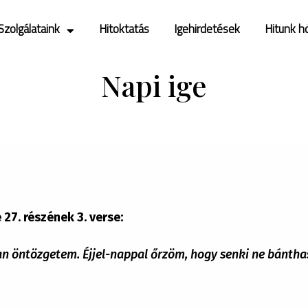
Szolgálataink
Hitoktatás
Igehirdetések
Hitünk h
Napi ige
27. részének 3. verse:
an öntözgetem. Éjjel-nappal őrzöm, hogy senki ne bántha