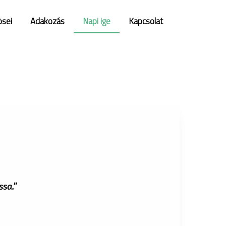
ősei
Adakozás
Napi ige
Kapcsolat
ssa.”