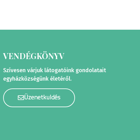
VENDÉGKÖNYV
Szívesen várjuk látogatóink gondolatait
egyházközségünk életéről.
Üzenetküldés