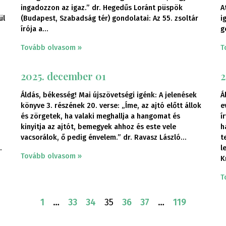
ingadozzon az igaz.” dr. Hegedűs Loránt püspök
A
ül
(Budapest, Szabadság tér) gondolatai: Az 55. zsoltár
i
írója a
g
Tovább olvasom »
T
2025. december 01
2
Áldás, békesség! Mai újszövetségi igénk: A jelenések
Á
könyve 3. részének 20. verse: „Íme, az ajtó előtt állok
e
és zörgetek, ha valaki meghallja a hangomat és
í
kinyitja az ajtót, bemegyek ahhoz és este vele
h
vacsorálok, ő pedig énvelem.” dr. Ravasz László
t
l
Tovább olvasom »
K
T
1
…
33
34
35
36
37
…
119