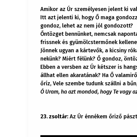
Amikor az Úr személyesen jelent ki va
Itt azt jelenti ki, hogy Ő maga gondo
gondoz, lehet az nem jól gondozott?
Őntözget bennünket, nemcsak naponta,
frissnek és gyümölcstermőnek kellene
Jönnek ugyan a kártevők, a kicsiny ró
nekünk? Miért félünk? Ő gondoz, öntö
Ebben a versben az Úr kétszer is hang
állhat ellen akaratának? Ha Ő valamir
őríz, Vele szembe tudunk szállni a bűn
Ó Uram, ha azt mondod, hogy Te vagy az
23. zsoltár:
Az Úr énnékem őriző pás