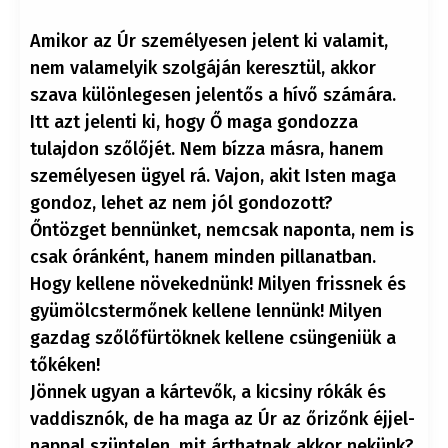
Amikor az Úr személyesen jelent ki valamit,
nem valamelyik szolgáján keresztül, akkor
szava különlegesen jelentős a hívő számára.
Itt azt jelenti ki, hogy Ő maga gondozza
tulajdon szőlőjét. Nem bízza másra, hanem
személyesen ügyel rá. Vajon, akit Isten maga
gondoz, lehet az nem jól gondozott?
Őntözget bennünket, nemcsak naponta, nem is
csak óránként, hanem minden pillanatban.
Hogy kellene növekednünk! Milyen frissnek és
gyümölcstermőnek kellene lennünk! Milyen
gazdag szőlőfürtöknek kellene csüngeniük a
tőkéken!
Jönnek ugyan a kártevők, a kicsiny rókák és
vaddisznók, de ha maga az Úr az őrizőnk éjjel-
nappal szüntelen, mit árthatnak akkor nekünk?