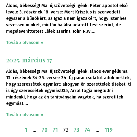
Áldás, békesség! Mai újszövetségi igénk: Péter apostol első
levele 3. részének 18. verse: Mert Krisztus is szenvedett
egyszer a bűnökért, az Igaz a nem igazakért, hogy Istenhez
vezessen minket, miután halálra adatott test szerint, de
megeleveníttetett Lélek szerint. John R.W.
Tovább olvasom »
2025. március 17
Áldás, békesség! Mai újszövetségi igénk: János evangéliuma
13. részének 34-35. versei: 34, Új parancsolatot adok nektek,
hogy szeressétek egymást: ahogyan én szerettelek titeket, ti
is úgy szeressétek egymást!35, Arról fogja megtudni
mindenki, hogy az én tanítványaim vagytok, ha szeretitek
egymást.
Tovább olvasom »
1
…
70
71
72
73
74
…
119