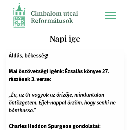
Napi ige
Áldás, békesség!
Mai ószövetségi igénk: Ézsaiás könyve 27.
részének 3. verse:
„Én, az Úr vagyok az őrizője, minduntalan
öntözgetem. Éjjel-nappal őrzöm, hogy senki ne
bánthassa.”
Charles Haddon Spurgeon gondolatai: