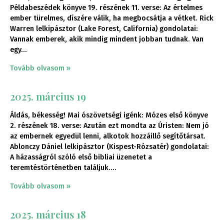
Példabeszédek könyve 19. részének 11. verse: Az értelmes
ember türelmes, díszére válik, ha megbocsátja a vétket. Rick
Warren lelkipásztor (Lake Forest, California) gondolatai:
Vannak emberek, akik mindig mindent jobban tudnak. Van
egy
Tovább olvasom »
2025. március 19
Áldás, békesség! Mai ószövetségi igénk: Mózes első könyve
2. részének 18. verse: Azután ezt mondta az Úristen: Nem jó
az embernek egyedül lenni, alkotok hozzáillő segítőtársat.
Ablonczy Dániel lelkipásztor (Kispest-Rózsatér) gondolatai:
A házasságról szóló első bibliai üzenetet a
teremtéstörténetben találjuk.
Tovább olvasom »
2025. március 18