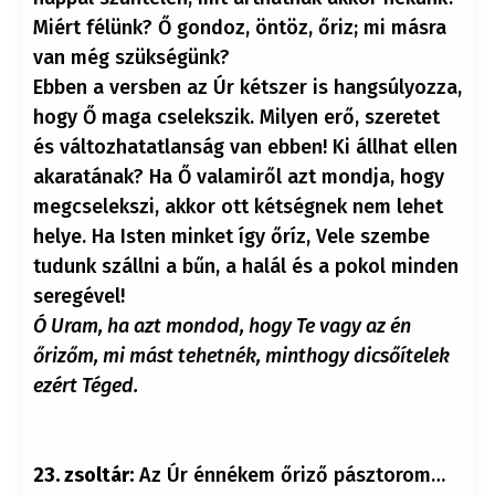
Miért félünk? Ő gondoz, öntöz, őriz; mi másra
van még szükségünk?
Ebben a versben az Úr kétszer is hangsúlyozza,
hogy Ő maga cselekszik. Milyen erő, szeretet
és változhatatlanság van ebben! Ki állhat ellen
akaratának? Ha Ő valamiről azt mondja, hogy
megcselekszi, akkor ott kétségnek nem lehet
helye. Ha Isten minket így őríz, Vele szembe
tudunk szállni a bűn, a halál és a pokol minden
seregével!
Ó Uram, ha azt mondod, hogy Te vagy az én
őrizőm, mi mást tehetnék, minthogy dicsőítelek
ezért Téged.
23. zsoltár:
Az Úr énnékem őriző pásztorom…