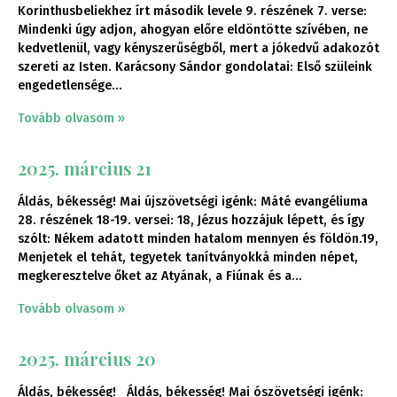
Korinthusbeliekhez írt második levele 9. részének 7. verse:
Mindenki úgy adjon, ahogyan előre eldöntötte szívében, ne
kedvetlenül, vagy kényszerűségből, mert a jókedvű adakozót
szereti az Isten. Karácsony Sándor gondolatai: Első szüleink
engedetlensége
Tovább olvasom »
2025. március 21
Áldás, békesség! Mai újszövetségi igénk: Máté evangéliuma
28. részének 18-19. versei: 18, Jézus hozzájuk lépett, és így
szólt: Nékem adatott minden hatalom mennyen és földön.19,
Menjetek el tehát, tegyetek tanítványokká minden népet,
megkeresztelve őket az Atyának, a Fiúnak és a
Tovább olvasom »
2025. március 20
Áldás, békesség! Áldás, békesség! Mai ószövetségi igénk: